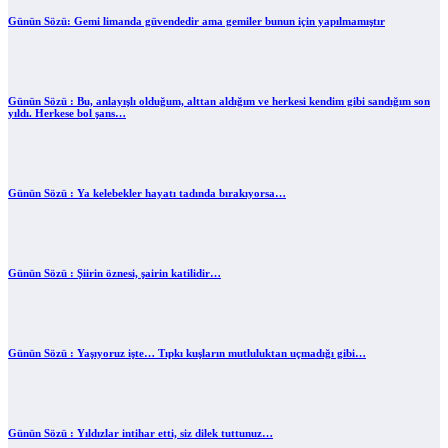
Günün Sözü: Gemi limanda güvendedir ama gemiler bunun için yapılmamıştır
Günün Sözü : Bu, anlayışlı olduğum, alttan aldığım ve herkesi kendim gibi sandığım son
yıldı. Herkese bol şans…
Günün Sözü : Ya kelebekler hayatı tadında bırakıyorsa…
Günün Sözü : Şiirin öznesi, şairin katilidir…
Günün Sözü : Yaşıyoruz işte… Tıpkı kuşların mutluluktan uçmadığı gibi…
Günün Sözü : Yıldızlar intihar etti, siz dilek tuttunuz…