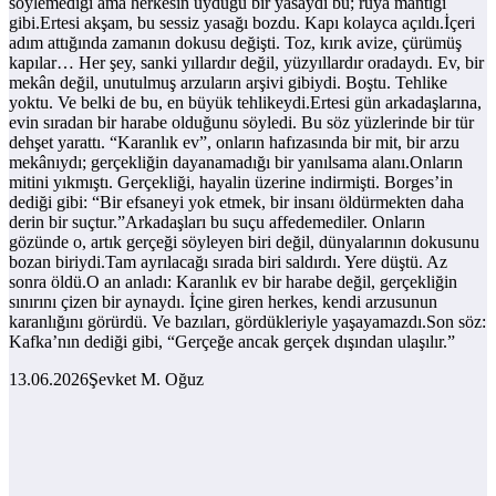
söylemediği ama herkesin uyduğu bir yasaydı bu; rüya mantığı
gibi.Ertesi akşam, bu sessiz yasağı bozdu. Kapı kolayca açıldı.İçeri
adım attığında zamanın dokusu değişti. Toz, kırık avize, çürümüş
kapılar… Her şey, sanki yıllardır değil, yüzyıllardır oradaydı. Ev, bir
mekân değil, unutulmuş arzuların arşivi gibiydi. Boştu. Tehlike
yoktu. Ve belki de bu, en büyük tehlikeydi.Ertesi gün arkadaşlarına,
evin sıradan bir harabe olduğunu söyledi. Bu söz yüzlerinde bir tür
dehşet yarattı. “Karanlık ev”, onların hafızasında bir mit, bir arzu
mekânıydı; gerçekliğin dayanamadığı bir yanılsama alanı.Onların
mitini yıkmıştı. Gerçekliği, hayalin üzerine indirmişti. Borges’in
dediği gibi: “Bir efsaneyi yok etmek, bir insanı öldürmekten daha
derin bir suçtur.”Arkadaşları bu suçu affedemediler. Onların
gözünde o, artık gerçeği söyleyen biri değil, dünyalarının dokusunu
bozan biriydi.Tam ayrılacağı sırada biri saldırdı. Yere düştü. Az
sonra öldü.O an anladı: Karanlık ev bir harabe değil, gerçekliğin
sınırını çizen bir aynaydı. İçine giren herkes, kendi arzusunun
karanlığını görürdü. Ve bazıları, gördükleriyle yaşayamazdı.Son söz:
Kafka’nın dediği gibi, “Gerçeğe ancak gerçek dışından ulaşılır.”
13.06.2026Şevket M. Oğuz