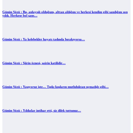
Günün Sözü : Bu, anlayışlı olduğum, alttan aldığım ve herkesi kendim gibi sandığım son
yıldı. Herkese bol şans…
Günün Sözü : Ya kelebekler hayatı tadında bırakıyorsa…
Günün Sözü : Şiirin öznesi, şairin katilidir…
Günün Sözü : Yaşıyoruz işte… Tıpkı kuşların mutluluktan uçmadığı gibi…
Günün Sözü : Yıldızlar intihar etti, siz dilek tuttunuz…