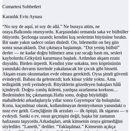
Cumartesi Sohbetleri
Karanlık Evin Aynası
“No soy de aquí, ni soy de allá.” Ne buraya aitim, ne
oraya.Balkonda oturuyordu. Karşısındaki ormanda saka ve bülbüller
ötüyordu. Şezlonga uzandı; kendini kuş seslerinin büyüsüne bıraktı.
Bir saate yakın sadece onları dinledi. On, bilemedin on beş gün
sonra susacaklardı. Dut çıkmaya başlamıştı. “Dut yemiş bülbül”
derler — ne kadar doğru bilinmez ama yaz sıcağı bastı mı, sesleri
kaybolurdu.Gökyüzü kararmaya başladı. Ardından akşam ezanı
duyuldu. Birden ürperdi. Kendini yine sokakta, tren köprüsünün
yanındaki duvarın üzerinde yakalanacak bir çocuk gibi hissetti.
Akşam ezanı okunmadan evde olması gerekirdi. Oysa şimdi güvenli
evindeydi. Babası da gelemezdi; kırk küsur yıldır yoktu. Ama
tedirginlik yerli yerindeydi. Büyüklerin gözetleyen bakışları hâlâ
içindeydi. Doğru–yanlış ikilemi, yanlışsa azarlanma korkusu…
Bedeninden hiç çıkmamıştı.Hafta sonu, doğup büyüdüğü
mahalledeki arkadaşlarıyla yıllar sonra Gayretspor’da buluştular.
Konu, kaçınılmaz olarak, kullanılmayan demiryolunun yanındaki o
ıssız eve geldi. Gençliğinin ilk arzuları — ilk öpüşü, ilk sigarası — o
evdeydi. Sanki o ev, onun geçmişini değil, başka bir zamanın
hafızasını taşıyordu.Arkadaşları, artık kimsenin oraya girmediğini
söylediler. “Lanetli,” dediler. “Yaklaşılmaz.” Kimsenin açıkça