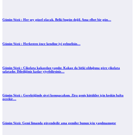
Günün Sözü : Her şey güzel olacak. Belki bugün değil. Ama elbet bir gün…
Günün Sözü : Herkesten önce kendine iyi gelmelisin…
Günün Sözü : Çikolata kakaodan yapılır. Kakao da bitki olduğuna göre çikolata
salatadır. Dilediğiniz kadar yiyebilirsiniz…
Günün Sözü : Gerektiğinde sivri konuşacaksın. Zira geniş kütükler için keskin balta
gerekir…
Günün Sözü: Gemi limanda güvendedir ama gemiler bunun için yapılmamıştır