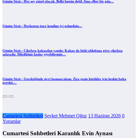
Günün Sözü : Her şey güzel olacak. Belki bugün değil. Ama elbet bir gün…
Günün Sözü : Herkesten önce kendine iyi gelmelisin…
Günün Sözü : Çikolata kakaodan yapılır. Kakao da bitki olduğuna göre çikolata
salatadır. Dilediğiniz kadar yiyebilirsiniz…
Günün Sözü : Gerektiğinde sivri konuşacaksın. Zira geniş kütükler için keskin balta
gerekir…
Cumartesi Sohbetleri
Şevket Mehmet Oğuz
13 Haziran 2026
0
Yorumlar
Cumartesi Sohbetleri Karanlık Evin Aynası