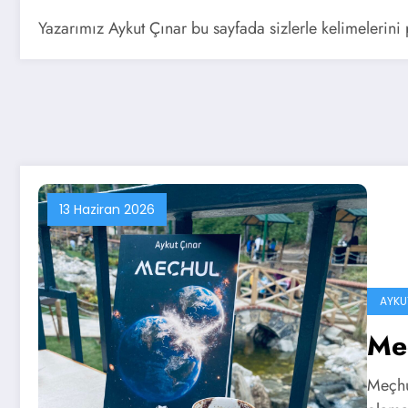
Yazarımız Aykut Çınar bu sayfada sizlerle kelimelerini
13 Haziran 2026
AYKU
Me
Meçhu