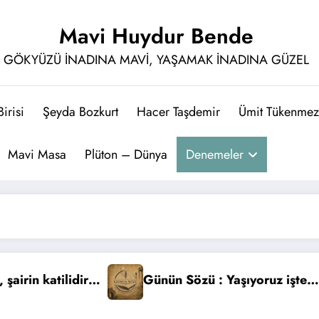
Mavi Huydur Bende
GÖKYÜZÜ İNADINA MAVİ, YAŞAMAK İNADINA GÜZEL
irisi
Şeyda Bozkurt
Hacer Taşdemir
Ümit Tükenmez
Mavi Masa
Plüton – Dünya
Denemeler
Günün Sözü : Yaşıyoruz işte… Tıpkı kuşların m