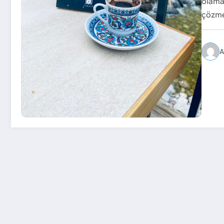
olama
çözm
A