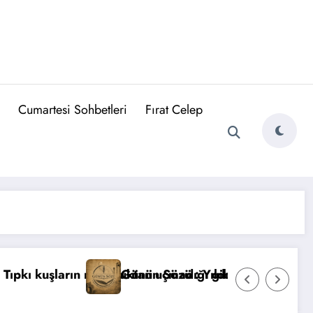
Cumartesi Sohbetleri
Fırat Celep
utluluktan uçmadığı gibi…
Günün Sözü : Yıldızlar intihar etti, siz dilek tuttun