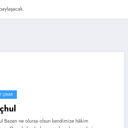
 paylaşacak.
T ÇINAR
çhul
l Bazen ne olursa olsun kendimize hâkim