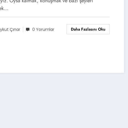
yız. Oysa kalmak, konuşmak ve bazı şeyleri
ek…
Daha Fazlasını Oku
ykut Çınar
0 Yorumlar