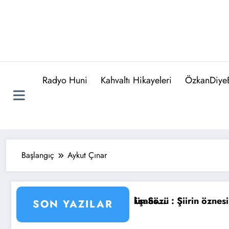
Radyo Huni
Kahvaltı Hikayeleri
ÖzkanDiyeB
Başlangıç
Aykut Çınar
ldı. Herkese bol şans…
nda bırakıyorsa…
Günün Sözü : Şiirin öznesi, şairin katilidir…
SON YAZILAR