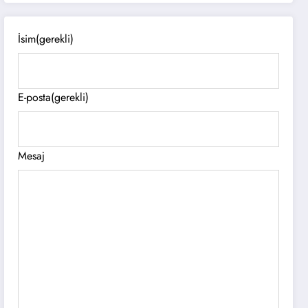
İsim
(gerekli)
E-posta
(gerekli)
Mesaj