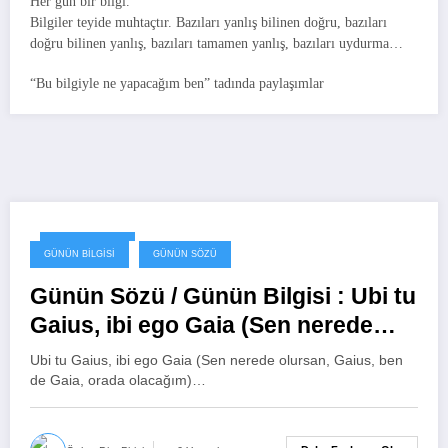
Her gün bir bilgi.
Bilgiler teyide muhtaçtır. Bazıları yanlış bilinen doğru, bazıları
doğru bilinen yanlış, bazıları tamamen yanlış, bazıları uydurma…
“Bu bilgiyle ne yapacağım ben” tadında paylaşımlar
11 Şubat 2024
GÜNÜN BILGISI
GÜNÜN SÖZÜ
Günün Sözü / Günün Bilgisi : Ubi tu
Gaius, ibi ego Gaia (Sen nerede
olursan, Gaius, ben de Gaia, orada
Ubi tu Gaius, ibi ego Gaia (Sen nerede olursan, Gaius, ben
olacağım)
de Gaia, orada olacağım)…