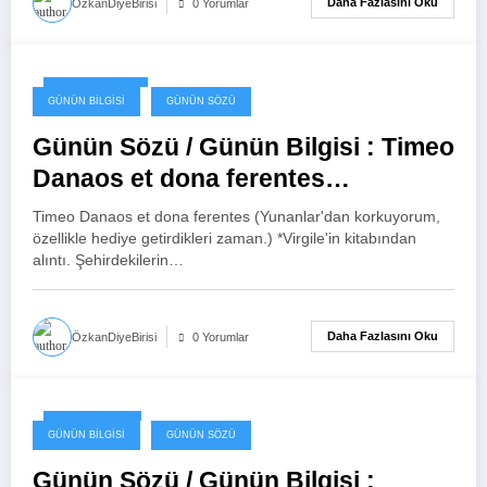
Daha Fazlasını Oku
ÖzkanDiyeBirisi
0 Yorumlar
10 Şubat 2024
GÜNÜN BILGISI
GÜNÜN SÖZÜ
Günün Sözü / Günün Bilgisi : Timeo
Danaos et dona ferentes
(Yunanlar’dan korkuyorum,
Timeo Danaos et dona ferentes (Yunanlar'dan korkuyorum,
özellikle hediye getirdikleri zaman.)
özellikle hediye getirdikleri zaman.) *Virgile'in kitabından
alıntı. Şehirdekilerin…
Daha Fazlasını Oku
ÖzkanDiyeBirisi
0 Yorumlar
6 Şubat 2024
GÜNÜN BILGISI
GÜNÜN SÖZÜ
Günün Sözü / Günün Bilgisi :