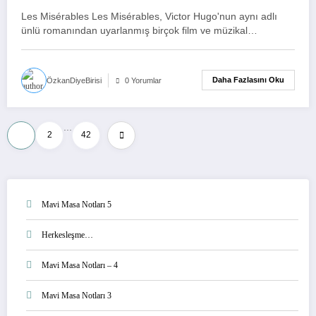
– 10
Les Misérables Les Misérables, Victor Hugo'nun aynı adlı
ünlü romanından uyarlanmış birçok film ve müzikal…
Daha Fazlasını Oku
ÖzkanDiyeBirisi
0 Yorumlar
…
Yazı
1
2
42
sayfalaması
Mavi Masa Notları 5
Herkesleşme…
Mavi Masa Notları – 4
Mavi Masa Notları 3