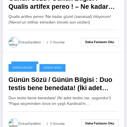
Qualis artifex pereo ! – Ne kadar
güzel (sanatsal) ölüyorum!
Qualis artifex pereo !Ne kadar güzel (sanatsal) ölüyorum!
(Neron’un intihar etmeden önceki
(Neron'un intihar etmeden önceki son sözleri)
son sözleri)
Daha Fazlasını Oku
ÖzkanDiyeBirisi
0 Yorumlar
26 Ocak 2024
GÜNÜN BILGISI
GÜNÜN SÖZÜ
Günün Sözü / Günün Bilgisi : Duo
testis bene benedata! (İki adet
testisi var, uygundur!)
Duo testis bene benedata! (İki adet testisi var, uygundur!)
*Papa seçiminden önce en yaşlı Kardinal'in,…
Daha Fazlasını Oku
ÖzkanDiyeBirisi
0 Yorumlar