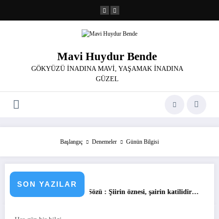
İçeriğe
atla
Mavi Huydur Bende
GÖKYÜZÜ İNADINA MAVİ, YAŞAMAK İNADINA
GÜZEL
Başlangıç
Denemeler
Günün Bilgisi
Günün
SON YAZILAR
…
Günün Sözü : Şiirin öznesi, şairin katilidir…