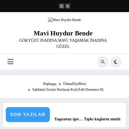
İçeriğe
atla
Mavi Huydur Bende
GÖKYÜZÜ İNADINA MAVİ, YAŞAMAK İNADINA
GÜZEL
Başlangıç
ÖzkanDiyeBirisi
Sahibinin Sesiyle Havlayan Kral (Fabl Denemesi II)
Günün Sözü :
SON YAZILAR
özü : Yaşıyoruz işte… Tıpkı kuşların mutluluktan uçmadığı gibi…