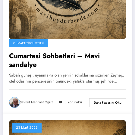
CUMARTESI SOHBETLERI
Cumartesi Sohbetleri – Mavi
sandalye
Sabah güneşi, uyanmakta olan şehrin sokaklarına sızarken Zeynep,
otel odasının penceresinin önündeki yatakta oturmuş şehirde…
Şevket Mehmet Oğuz
0 Yorumlar
Daha Fazlasını Oku
23 Mart 2025