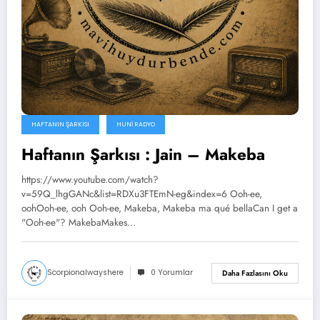
HAFTANIN ŞARKISI
HUNI RADYO
Haftanın Şarkısı : Jain – Makeba
https://www.youtube.com/watch?
v=59Q_lhgGANc&list=RDXu3FTEmN-eg&index=6 Ooh-ee,
oohOoh-ee, ooh Ooh-ee, Makeba, Makeba ma qué bellaCan I get a
"Ooh-ee"? MakebaMakes…
Scorpionalwayshere
0 Yorumlar
Daha Fazlasını Oku