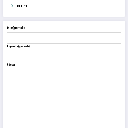
BEHÇET’E
İsim
(gerekli)
E-posta
(gerekli)
Mesaj