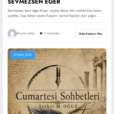
SEVMEZSEN EĞER
Sevmezsen beni eğer,Küser, siyaha döner tüm renkler,Kan kokar
çiçekler, kışa döner yazlar,Kapanır cennet kapıları,Kar yağar…
Efsunlu Anlar
0 Yorumlar
Daha Fazlasını Oku
29 Mart 2025