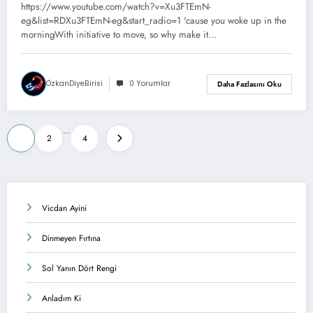
https://www.youtube.com/watch?v=Xu3FTEmN-
eg&list=RDXu3FTEmN-eg&start_radio=1 'cause you woke up in the
morningWith initiative to move, so why make it…
ÖzkanDiyeBirisi
0 Yorumlar
Daha Fazlasını Oku
Yazı
…
1
2
4
sayfalaması
Vicdan Ayini
Dinmeyen Fırtına
Sol Yanın Dört Rengi
Anladım Ki