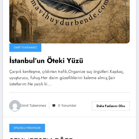
ÜMIT TÜKENMEZ
İstanbul’un Öteki Yüzü
Çarpık kentleşme, çıldırtan trafik,Organize suç örgütleri.Kapkaç,
uyuşturucu, fuhuş.Her daim güzelliklerini kaleme almış,Şair
üstatlarım.Ne yazık ki…
Ümit Tükenmez
0 Yorumlar
Daha Fazlasını Oku
EFSUNLU HIKAYELER
29 Mart 2025