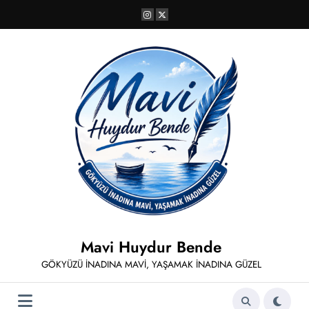
İçeriğe
atla
Mavi Huydur Bende
GÖKYÜZÜ İNADINA MAVİ, YAŞAMAK İNADINA GÜZEL