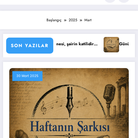
Başlangıç
2025
Mart
şairin katilidir…
Günün Sözü : Yaşıyoruz işte… Tıpkı kuşları
SON YAZILAR
30 Mart 2025