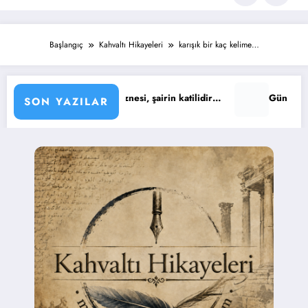
Başlangıç
Kahvaltı Hikayeleri
karışık bir kaç kelime…
 : Şiirin öznesi, şairin katilidir…
Günün Sözü : Yaşıyoruz iş
SON YAZILAR