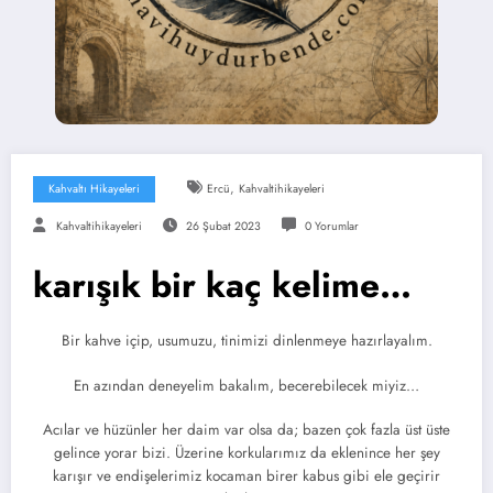
,
Kahvaltı Hikayeleri
Ercü
Kahvaltihikayeleri
Kahvaltihikayeleri
26 Şubat 2023
0 Yorumlar
karışık bir kaç kelime…
Bir kahve içip, usumuzu, tinimizi dinlenmeye hazırlayalım.
En azından deneyelim bakalım, becerebilecek miyiz…
Acılar ve hüzünler her daim var olsa da; bazen çok fazla üst üste
gelince yorar bizi. Üzerine korkularımız da eklenince her şey
karışır ve endişelerimiz kocaman birer kabus gibi ele geçirir