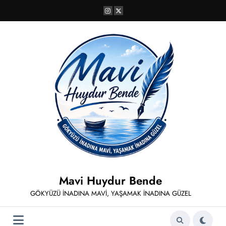
İçeriğe
atla
Mavi Huydur Bende
GÖKYÜZÜ İNADINA MAVİ, YAŞAMAK İNADINA GÜZEL