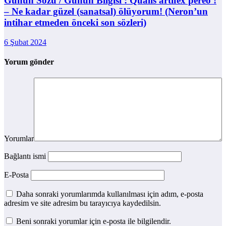
Günün Sözü / Günün Bilgisi : Qualis artifex pereo !
– Ne kadar güzel (sanatsal) ölüyorum! (Neron’un
intihar etmeden önceki son sözleri)
6 Şubat 2024
Yorum gönder
Yorumlar
Bağlantı ismi
E-Posta
Daha sonraki yorumlarımda kullanılması için adım, e-posta
adresim ve site adresim bu tarayıcıya kaydedilsin.
Beni sonraki yorumlar için e-posta ile bilgilendir.