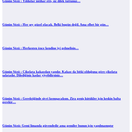
Günün Sözü : Yıldızlar intihar etti, siz dilek tuttunuz…
Günün Sözü : Her şey güzel olacak. Belki bugün değil. Ama elbet bir gün…
Günün Sözü : Herkesten önce kendine iyi gelmelisin…
Günün Sözü : Çikolata kakaodan yapılır. Kakao da bitki olduğuna göre çikolata
salatadır. Dilediğiniz kadar yiyebilirsiniz…
Günün Sözü : Gerektiğinde sivri konuşacaksın. Zira geniş kütükler için keskin balta
gerekir…
Günün Sözü: Gemi limanda güvendedir ama gemiler bunun için yapılmamıştır