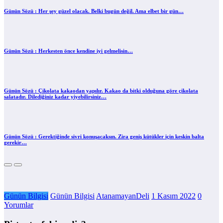
Günün Sözü : Her şey güzel olacak. Belki bugün değil. Ama elbet bir gün…
Günün Sözü : Herkesten önce kendine iyi gelmelisin…
Günün Sözü : Çikolata kakaodan yapılır. Kakao da bitki olduğuna göre çikolata
salatadır. Dilediğiniz kadar yiyebilirsiniz…
Günün Sözü : Gerektiğinde sivri konuşacaksın. Zira geniş kütükler için keskin balta
gerekir…
Günün Bilgisi
Günün Bilgisi
AtanamayanDeli
1 Kasım 2022
0
Yorumlar