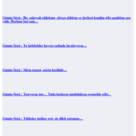
Günün Sözü : Bu, anlayışlı olduğum, alttan aldığım ve herkesi kendim gibi sandığım son
yıldı. Herkese bol şans…
Günün Sözü : Ya kelebekler hayatı tadında bırakıyorsa…
Günün Sözü : Şiirin öznesi, şairin katilidir…
Günün Sözü : Yaşıyoruz işte… Tıpkı kuşların mutluluktan uçmadığı gibi…
Günün Sözü : Yıldızlar intihar etti, siz dilek tuttunuz…