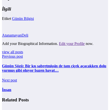
İlgili
Etiket
Günün Bilgisi
AtanamayanDeli
Add your Biographical Information.
Edit your Profile
now.
view all posts
Previous post
Günün Sözü: Bir kış sabretmişsin de tam çiçek açacakken dolu
vurmuş gibi oluyor bazen hayat…
Next post
İnsan
Related Posts