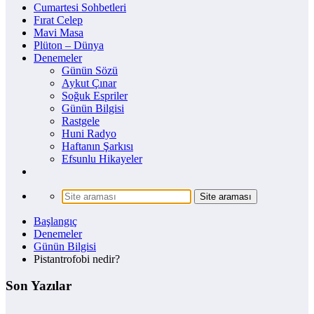
Cumartesi Sohbetleri
Fırat Celep
Mavi Masa
Plüton – Dünya
Denemeler
Günün Sözü
Aykut Çınar
Soğuk Espriler
Günün Bilgisi
Rastgele
Huni Radyo
Haftanın Şarkısı
Efsunlu Hikayeler
Başlangıç
Denemeler
Günün Bilgisi
Pistantrofobi nedir?
Son Yazılar