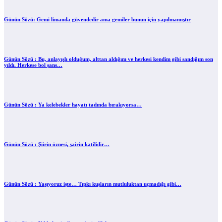
Günün Sözü: Gemi limanda güvendedir ama gemiler bunun için yapılmamıştır
Günün Sözü : Bu, anlayışlı olduğum, alttan aldığım ve herkesi kendim gibi sandığım son
yıldı. Herkese bol şans…
Günün Sözü : Ya kelebekler hayatı tadında bırakıyorsa…
Günün Sözü : Şiirin öznesi, şairin katilidir…
Günün Sözü : Yaşıyoruz işte… Tıpkı kuşların mutluluktan uçmadığı gibi…