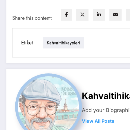
Share this content:
Etiket
Kahvaltihikayeleri
Kahvaltihik
Add your Biographi
View All Posts