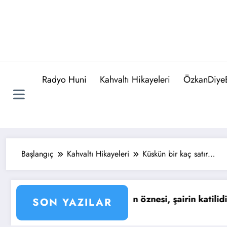
Radyo Huni
Kahvaltı Hikayeleri
ÖzkanDiyeB
Başlangıç
Kahvaltı Hikayeleri
Küskün bir kaç satır…
n Sözü : Yaşıyoruz işte… Tıpkı kuşların mutluluktan 
Günün Sö
SON YAZILAR