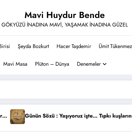
Mavi Huydur Bende
GÖKYÜZÜ İNADINA MAVİ, YAŞAMAK İNADINA GÜZEL
irisi
Şeyda Bozkurt
Hacer Taşdemir
Ümit Tükenmez
Mavi Masa
Plüton – Dünya
Denemeler
uçmadığı gibi…
zü : Yıldızlar intihar etti, siz dilek tuttunuz…
Günün Sözü