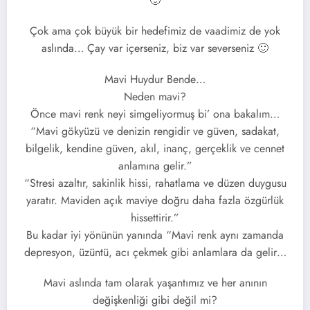
🙂
Çok ama çok büyük bir hedefimiz de vaadimiz de yok
aslında… Çay var içerseniz, biz var severseniz 🙂
Mavi Huydur Bende…
Neden mavi?
Önce mavi renk neyi simgeliyormuş bi’ ona bakalım…
“Mavi gökyüzü ve denizin rengidir ve güven, sadakat,
bilgelik, kendine güven, akıl, inanç, gerçeklik ve cennet
anlamına gelir.”
“Stresi azaltır, sakinlik hissi, rahatlama ve düzen duygusu
yaratır. Maviden açık maviye doğru daha fazla özgürlük
hissettirir.”
Bu kadar iyi yönünün yanında “Mavi renk aynı zamanda
depresyon, üzüntü, acı çekmek gibi anlamlara da gelir…
Mavi aslında tam olarak yaşantımız ve her anının
değişkenliği gibi değil mi?