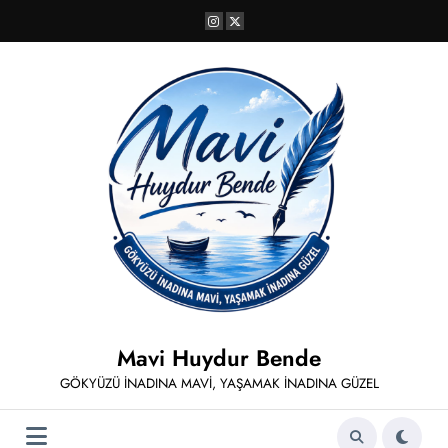
İçeriğe
atla
Mavi Huydur Bende
GÖKYÜZÜ İNADINA MAVİ, YAŞAMAK İNADINA GÜZEL