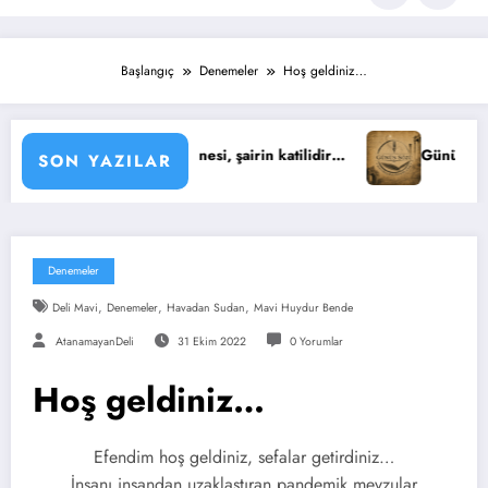
Başlangıç
Denemeler
Hoş geldiniz…
 : Şiirin öznesi, şairin katilidir…
Günün Sözü : Yaşıyoruz iş
SON YAZILAR
Denemeler
,
,
,
Deli Mavi
Denemeler
Havadan Sudan
Mavi Huydur Bende
AtanamayanDeli
31 Ekim 2022
0 Yorumlar
Hoş geldiniz…
Efendim hoş geldiniz, sefalar getirdiniz…
İnsanı insandan uzaklaştıran pandemik mevzular