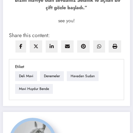
“Bizim maviye olan sevdamız Selanik’te açılan bir
çift gözle başladı.”
see you!
Share this content:
Etiket
Deli Mavi
Denemeler
Havadan Sudan
Mavi Huydur Bende