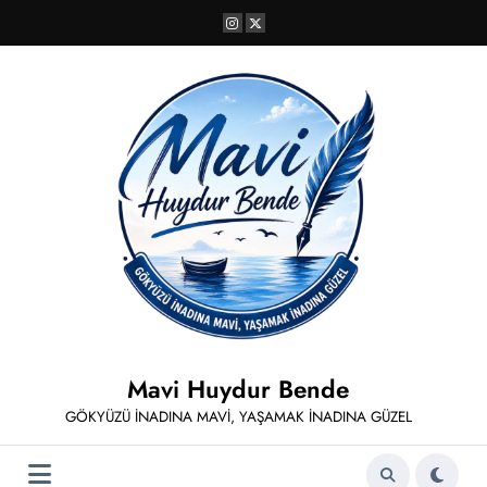
İçeriğe
atla
Mavi Huydur Bende
GÖKYÜZÜ İNADINA MAVİ, YAŞAMAK İNADINA GÜZEL