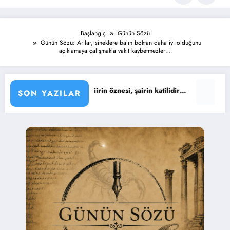
Başlangıç
Günün Sözü
Günün Sözü: Arılar, sineklere balın boktan daha iyi olduğunu
açıklamaya çalışmakla vakit kaybetmezler…
ü : Şiirin öznesi, şairin katilidir…
Günün Sözü : Yaşıyoruz i
SON YAZILAR