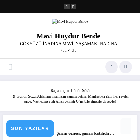
İçeriğe
atla
Mavi Huydur Bende
GÖKYÜZÜ İNADINA MAVİ, YAŞAMAK İNADINA
GÜZEL
Başlangıç
Günün Sözü
Günün Sözü: Aldanma insanların samimiyetine, Menfaatleri gelir her şeyden
önce, Vaat etmeseydi Allah cenneti O’na bile etmezlerdi secde!
SON YAZILAR
Günün Sözü : Şiirin öznesi, şairin katilidir…
Günün Sözü 