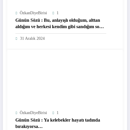
ÖzkanDiyeBirisi
1
Günün Sözü : Bu, anlayışlı olduğum, alttan
aldığım ve herkesi kendim gibi sandığım son
yıldı. Herkese bol şans…
31 Aralık 2024
ÖzkanDiyeBirisi
1
Günün Sözü : Ya kelebekler hayatı tadında
bırakıyorsa…