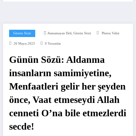
,
Günün Sözü
Atanamayan Deli
Günün Sözü
Pluton Valisi
26 Mayıs 2023
0 Yorumlar
Günün Sözü: Aldanma
insanların samimiyetine,
Menfaatleri gelir her şeyden
önce, Vaat etmeseydi Allah
cenneti O’na bile etmezlerdi
secde!