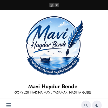
İçeriğe
atla
Mavi Huydur Bende
GÖKYÜZÜ İNADINA MAVİ, YAŞAMAK İNADINA GÜZEL