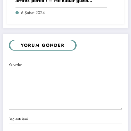
artifex pereo ! – Ne kadar güzel
(sanatsal) ölüyorum! (Neron’un intihar
6 Şubat 2024
etmeden önceki son sözleri)
YORUM GÖNDER
Yorumlar
Bağlantı ismi