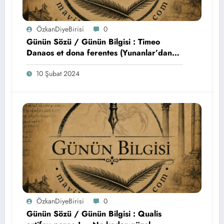
ÖzkanDiyeBirisi
0
Günün Sözü / Günün Bilgisi : Timeo
Danaos et dona ferentes (Yunanlar’dan
korkuyorum, özellikle hediye getirdikleri
10 Şubat 2024
zaman.)
ÖzkanDiyeBirisi
0
Günün Sözü / Günün Bilgisi : Qualis