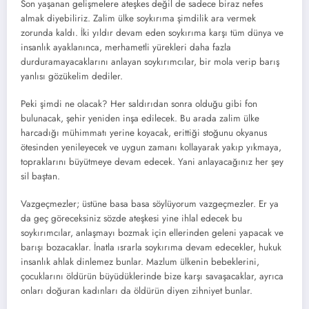
Son yaşanan gelişmelere ateşkes değil de sadece biraz nefes
almak diyebiliriz. Zalim ülke soykırıma şimdilik ara vermek
zorunda kaldı. İki yıldır devam eden soykırıma karşı tüm dünya ve
insanlık ayaklanınca, merhametli yürekleri daha fazla
durduramayacaklarını anlayan soykırımcılar, bir mola verip barış
yanlısı gözükelim dediler.
Peki şimdi ne olacak? Her saldırıdan sonra olduğu gibi fon
bulunacak, şehir yeniden inşa edilecek. Bu arada zalim ülke
harcadığı mühimmatı yerine koyacak, erittiği stoğunu okyanus
ötesinden yenileyecek ve uygun zamanı kollayarak yakıp yıkmaya,
topraklarını büyütmeye devam edecek. Yani anlayacağınız her şey
sil baştan.
Vazgeçmezler; üstüne basa basa söylüyorum vazgeçmezler. Er ya
da geç göreceksiniz sözde ateşkesi yine ihlal edecek bu
soykırımcılar, anlaşmayı bozmak için ellerinden geleni yapacak ve
barışı bozacaklar. İnatla ısrarla soykırıma devam edecekler, hukuk
insanlık ahlak dinlemez bunlar. Mazlum ülkenin bebeklerini,
çocuklarını öldürün büyüdüklerinde bize karşı savaşacaklar, ayrıca
onları doğuran kadınları da öldürün diyen zihniyet bunlar.