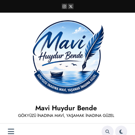
İçeriğe
atla
Mavi Huydur Bende
GÖKYÜZÜ İNADINA MAVİ, YAŞAMAK İNADINA GÜZEL