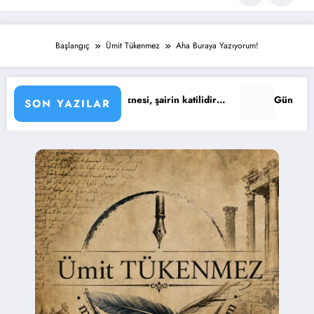
Başlangıç
Ümit Tükenmez
Aha Buraya Yazıyorum!
rin öznesi, şairin katilidir…
Günün Sözü : Yaşıyoruz işte… Tı
SON YAZILAR