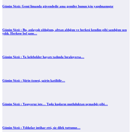
Günün Sözü: Gemi limanda güvendedir ama gemiler bunun için yapılmamıştır
Günün Sözü : Bu, anlayışlı olduğum, alttan aldığım ve herkesi kendim gibi sandığım son
yıldı. Herkese bol şans…
Günün Sözü : Ya kelebekler hayatı tadında bırakıyorsa…
Günün Sözü : Şiirin öznesi, şairin katilidir…
Günün Sözü : Yaşıyoruz işte… Tıpkı kuşların mutluluktan uçmadığı gibi…
Günün Sözü : Yıldızlar intihar etti, siz dilek tuttunuz…