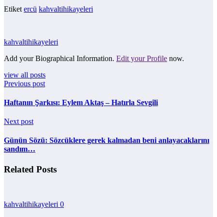
Etiket
ercü
kahvaltihikayeleri
kahvaltihikayeleri
Add your Biographical Information.
Edit your Profile
now.
view all posts
Previous post
Haftanın Şarkısı: Eylem Aktaş – Hatırla Sevgili
Next post
Günün Sözü: Sözcüklere gerek kalmadan beni anlayacaklarını
sandım…
Related Posts
kahvaltihikayeleri
0