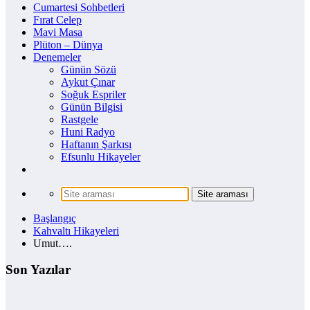
Cumartesi Sohbetleri
Fırat Celep
Mavi Masa
Plüton – Dünya
Denemeler
Günün Sözü
Aykut Çınar
Soğuk Espriler
Günün Bilgisi
Rastgele
Huni Radyo
Haftanın Şarkısı
Efsunlu Hikayeler
Başlangıç
Kahvaltı Hikayeleri
Umut….
Son Yazılar