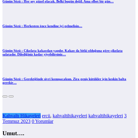
Günün Sözü : Her şey güzel olacak. Belki bugün değil. Ama elbet bir gün…
Günün Sözü : Herkesten önce kendine iyi gelmelisin…
Günün Sözü : Çikolata kakaodan yapılır. Kakao da bitki olduğuna göre çikolata
salatadır. Dilediğiniz kadar yiyebilirsiniz…
Günün Sözü : Gerektiğinde sivri konuşacaksın. Zira geniş kütükler için keskin balta
gerekir…
Kahvaltı Hikayeleri
ercü
,
kahvaltihikayeleri
kahvaltihikayeleri
3
Temmuz 2023
0 Yorumlar
Umut….