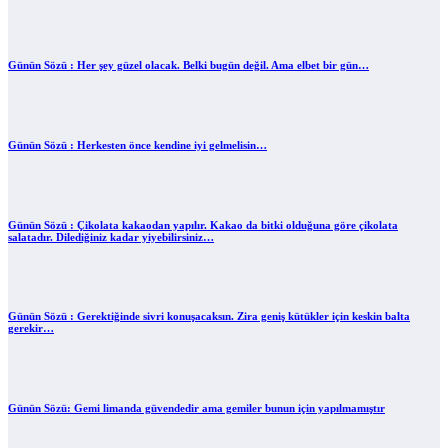
Günün Sözü : Her şey güzel olacak. Belki bugün değil. Ama elbet bir gün…
Günün Sözü : Herkesten önce kendine iyi gelmelisin…
Günün Sözü : Çikolata kakaodan yapılır. Kakao da bitki olduğuna göre çikolata
salatadır. Dilediğiniz kadar yiyebilirsiniz…
Günün Sözü : Gerektiğinde sivri konuşacaksın. Zira geniş kütükler için keskin balta
gerekir…
Günün Sözü: Gemi limanda güvendedir ama gemiler bunun için yapılmamıştır