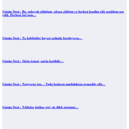
Günün Sözü : Bu, anlayışlı olduğum, alttan aldığım ve herkesi kendim gibi sandığım son
yıldı. Herkese bol şans…
Günün Sözü : Ya kelebekler hayatı tadında bırakıyorsa…
Günün Sözü : Şiirin öznesi, şairin katilidir…
Günün Sözü : Yaşıyoruz işte… Tıpkı kuşların mutluluktan uçmadığı gibi…
Günün Sözü : Yıldızlar intihar etti, siz dilek tuttunuz…