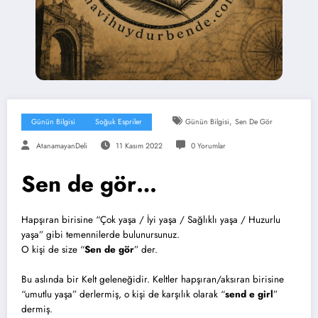
,
Günün Bilgisi
Soğuk Espriler
Günün Bilgisi
Sen De Gör
AtanamayanDeli
11 Kasım 2022
0 Yorumlar
Sen de gör…
Hapşıran birisine “Çok yaşa / İyi yaşa / Sağlıklı yaşa / Huzurlu
yaşa” gibi temennilerde bulunursunuz.
O kişi de size “
Sen de gör
” der.
Bu aslında bir Kelt geleneğidir. Keltler hapşıran/aksıran birisine
“umutlu yaşa” derlermiş, o kişi de karşılık olarak “
send e girl
”
dermiş.