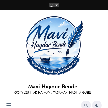
İçeriğe
atla
Mavi Huydur Bende
GÖKYÜZÜ İNADINA MAVİ, YAŞAMAK İNADINA GÜZEL