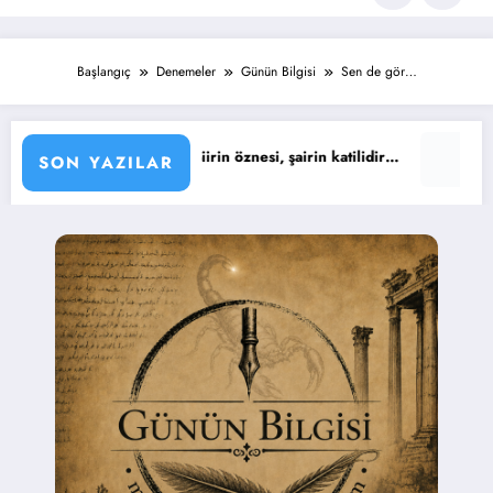
Başlangıç
Denemeler
Günün Bilgisi
Sen de gör…
Sözü : Şiirin öznesi, şairin katilidir…
Günün Sözü : Yaşıyoru
SON YAZILAR