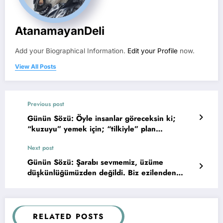
AtanamayanDeli
Add your Biographical Information.
Edit your Profile
now.
View All Posts
Previous post
Günün Sözü: Öyle insanlar göreceksin ki;
“kuzuyu” yemek için; “tilkiyle” plan
yapacaklar, “kurtla” birlikte öldürecekler,
Next post
“çobanla” birlikte yiyecekler, “sahibiyle”
birlikte yas tutacaklar. Bu çağ böyle.Bunu
Günün Sözü: Şarabı sevmemiz, üzüme
bilmeden yaşayanı kuzu gibi yerler.
düşkünlüğümüzden değildi. Biz ezilenden
yanaydık…
RELATED POSTS