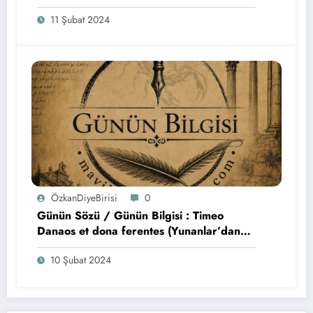
Gaius, ben de Gaia, orada olacağım)
11 Şubat 2024
ÖzkanDiyeBirisi
0
Günün Sözü / Günün Bilgisi : Timeo
Danaos et dona ferentes (Yunanlar’dan
korkuyorum, özellikle hediye getirdikleri
10 Şubat 2024
zaman.)