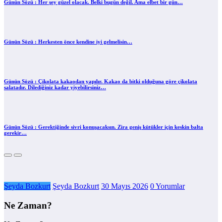
Günün Sözü : Her şey güzel olacak. Belki bugün değil. Ama elbet bir gün…
Günün Sözü : Herkesten önce kendine iyi gelmelisin…
Günün Sözü : Çikolata kakaodan yapılır. Kakao da bitki olduğuna göre çikolata
salatadır. Dilediğiniz kadar yiyebilirsiniz…
Günün Sözü : Gerektiğinde sivri konuşacaksın. Zira geniş kütükler için keskin balta
gerekir…
Şeyda Bozkurt
Şeyda Bozkurt
30 Mayıs 2026
0 Yorumlar
Ne Zaman?