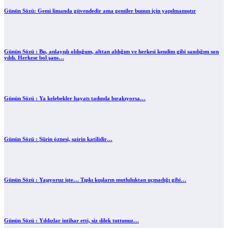
Günün Sözü: Gemi limanda güvendedir ama gemiler bunun için yapılmamıştır
Günün Sözü : Bu, anlayışlı olduğum, alttan aldığım ve herkesi kendim gibi sandığım son
yıldı. Herkese bol şans…
Günün Sözü : Ya kelebekler hayatı tadında bırakıyorsa…
Günün Sözü : Şiirin öznesi, şairin katilidir…
Günün Sözü : Yaşıyoruz işte… Tıpkı kuşların mutluluktan uçmadığı gibi…
Günün Sözü : Yıldızlar intihar etti, siz dilek tuttunuz…