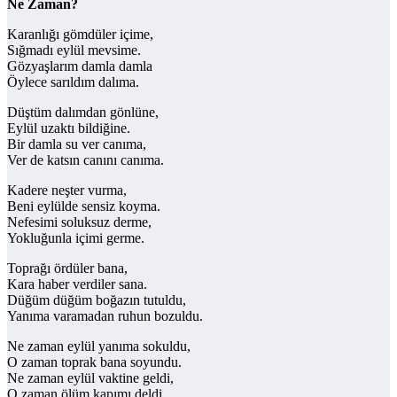
Ne Zaman?
Karanlığı gömdüler içime,
Sığmadı eylül mevsime.
Gözyaşlarım damla damla
Öylece sarıldım dalıma.
Düştüm dalımdan gönlüne,
Eylül uzaktı bildiğine.
Bir damla su ver canıma,
Ver de katsın canını canıma.
Kadere neşter vurma,
Beni eylülde sensiz koyma.
Nefesimi soluksuz derme,
Yokluğunla içimi germe.
Toprağı ördüler bana,
Kara haber verdiler sana.
Düğüm düğüm boğazın tutuldu,
Yanıma varamadan ruhun bozuldu.
Ne zaman eylül yanıma sokuldu,
O zaman toprak bana soyundu.
Ne zaman eylül vaktine geldi,
O zaman ölüm kapımı deldi.