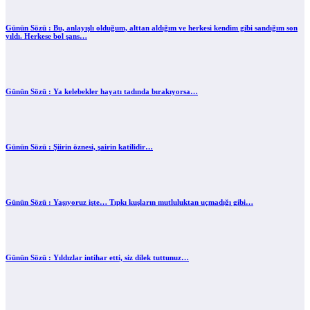
Günün Sözü : Bu, anlayışlı olduğum, alttan aldığım ve herkesi kendim gibi sandığım son
yıldı. Herkese bol şans…
Günün Sözü : Ya kelebekler hayatı tadında bırakıyorsa…
Günün Sözü : Şiirin öznesi, şairin katilidir…
Günün Sözü : Yaşıyoruz işte… Tıpkı kuşların mutluluktan uçmadığı gibi…
Günün Sözü : Yıldızlar intihar etti, siz dilek tuttunuz…