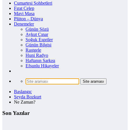
Cumartesi Sohbetleri
Fırat Celep
Mavi Masa
Plüton – Dünya
Denemeler
Günün Sözü
Aykut Çınar
Soğuk Espriler
Günün Bilgisi
Rastgele
Huni Radyo
Haftanın Şarkısı
Efsunlu Hikayeler
Başlangıç
Şeyda Bozkurt
Ne Zaman?
Son Yazılar