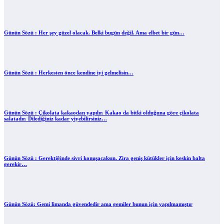
Günün Sözü : Her şey güzel olacak. Belki bugün değil. Ama elbet bir gün…
Günün Sözü : Herkesten önce kendine iyi gelmelisin…
Günün Sözü : Çikolata kakaodan yapılır. Kakao da bitki olduğuna göre çikolata
salatadır. Dilediğiniz kadar yiyebilirsiniz…
Günün Sözü : Gerektiğinde sivri konuşacaksın. Zira geniş kütükler için keskin balta
gerekir…
Günün Sözü: Gemi limanda güvendedir ama gemiler bunun için yapılmamıştır