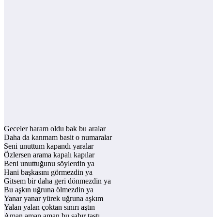
Geceler haram oldu bak bu aralar
Daha da kanmam basit o numaralar
Seni unuttum kapandı yaralar
Özlersen arama kapalı kapılar
Beni unuttuğunu söylerdin ya
Hani başkasını görmezdin ya
Gitsem bir daha geri dönmezdin ya
Bu aşkın uğruna ölmezdin ya
Yanar yanar yürek uğruna aşkım
Yalan yalan çoktan sınırı aştın
Aman aman aman bu sabır taştı