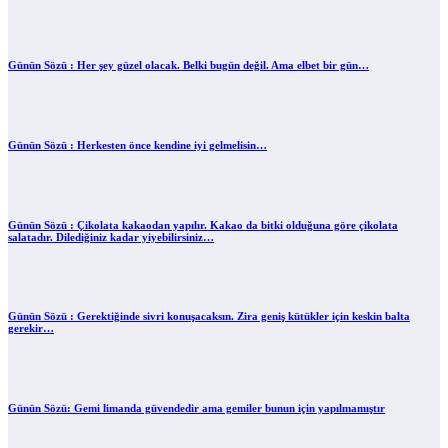
Günün Sözü : Her şey güzel olacak. Belki bugün değil. Ama elbet bir gün…
Günün Sözü : Herkesten önce kendine iyi gelmelisin…
Günün Sözü : Çikolata kakaodan yapılır. Kakao da bitki olduğuna göre çikolata
salatadır. Dilediğiniz kadar yiyebilirsiniz…
Günün Sözü : Gerektiğinde sivri konuşacaksın. Zira geniş kütükler için keskin balta
gerekir…
Günün Sözü: Gemi limanda güvendedir ama gemiler bunun için yapılmamıştır