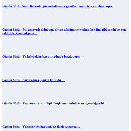
Günün Sözü: Gemi limanda güvendedir ama gemiler bunun için yapılmamıştır
Günün Sözü : Bu, anlayışlı olduğum, alttan aldığım ve herkesi kendim gibi sandığım son
yıldı. Herkese bol şans…
Günün Sözü : Ya kelebekler hayatı tadında bırakıyorsa…
Günün Sözü : Şiirin öznesi, şairin katilidir…
Günün Sözü : Yaşıyoruz işte… Tıpkı kuşların mutluluktan uçmadığı gibi…
Günün Sözü : Yıldızlar intihar etti, siz dilek tuttunuz…