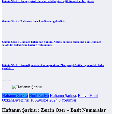
Günün Sözü : Her şey güzel olacak. Belki bugün değil. Ama elbet bir gün…
Günün Sözü : Herkesten önce kendine iyi gelmelisin…
Günün Sözü : Çikolata kakaodan yapılır. Kakao da bitki olduğuna göre çikolata
salatadır. Dilediğiniz kadar yiyebilirsiniz…
Günün Sözü : Gerektiğinde sivri konuşacaksın. Zira geniş kütükler için keskin balta
gerekir…
Haftanın Şarkısı
Huni Radyo
Haftanın Şarkısı
,
Radyo Huni
ÖzkanDiyeBirisi
18 Ağustos 2024
0 Yorumlar
Haftanın Şarkısı : Zerrin Özer – Basit Numaralar