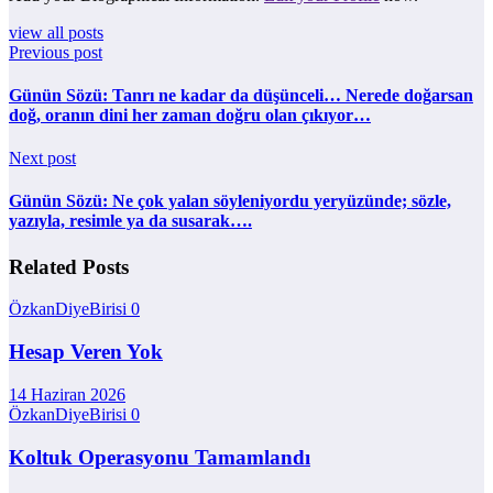
view all posts
Previous post
Günün Sözü: Tanrı ne kadar da düşünceli… Nerede doğarsan
doğ, oranın dini her zaman doğru olan çıkıyor…
Next post
Günün Sözü: Ne çok yalan söyleniyordu yeryüzünde; sözle,
yazıyla, resimle ya da susarak….
Related Posts
ÖzkanDiyeBirisi
0
Hesap Veren Yok
14 Haziran 2026
ÖzkanDiyeBirisi
0
Koltuk Operasyonu Tamamlandı