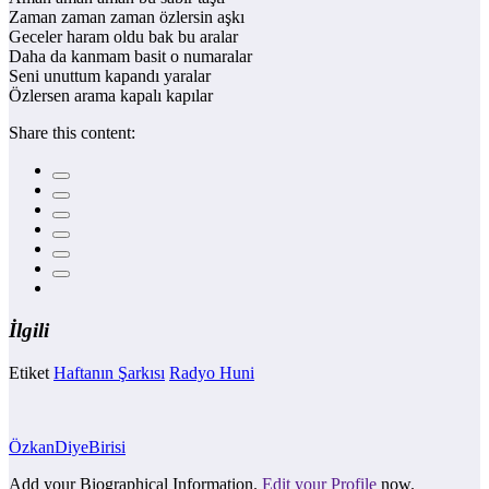
Zaman zaman zaman özlersin aşkı
Geceler haram oldu bak bu aralar
Daha da kanmam basit o numaralar
Seni unuttum kapandı yaralar
Özlersen arama kapalı kapılar
Share this content:
İlgili
Etiket
Haftanın Şarkısı
Radyo Huni
ÖzkanDiyeBirisi
Add your Biographical Information.
Edit your Profile
now.