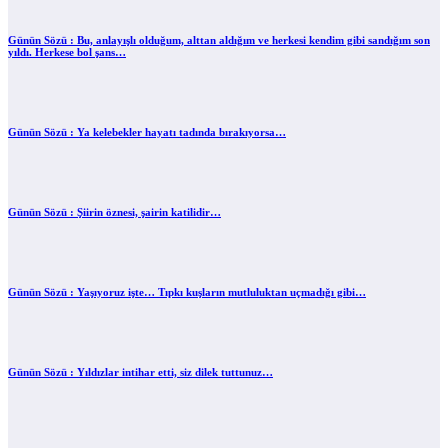
Günün Sözü : Bu, anlayışlı olduğum, alttan aldığım ve herkesi kendim gibi sandığım son
yıldı. Herkese bol şans…
Günün Sözü : Ya kelebekler hayatı tadında bırakıyorsa…
Günün Sözü : Şiirin öznesi, şairin katilidir…
Günün Sözü : Yaşıyoruz işte… Tıpkı kuşların mutluluktan uçmadığı gibi…
Günün Sözü : Yıldızlar intihar etti, siz dilek tuttunuz…