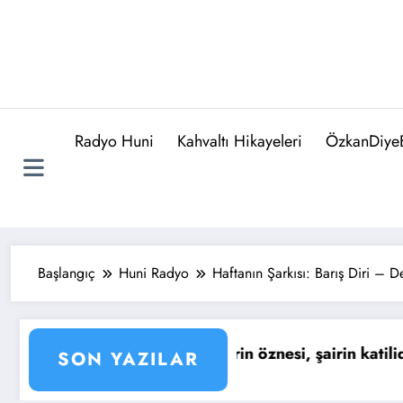
Radyo Huni
Kahvaltı Hikayeleri
ÖzkanDiyeB
Başlangıç
Huni Radyo
Haftanın Şarkısı: Barış Diri – D
…
Günün Sözü : Yaşıyoruz işte… Tıpkı kuşların m
SON YAZILAR