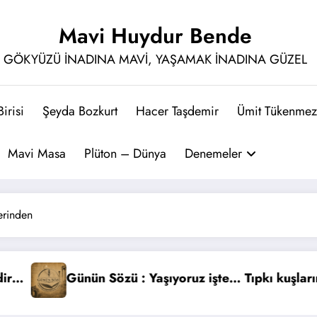
Mavi Huydur Bende
GÖKYÜZÜ İNADINA MAVİ, YAŞAMAK İNADINA GÜZEL
irisi
Şeyda Bozkurt
Hacer Taşdemir
Ümit Tükenmez
Mavi Masa
Plüton – Dünya
Denemeler
erinden
utluluktan uçmadığı gibi…
Günün Sözü : Yıldızlar intihar etti, siz dilek tuttu