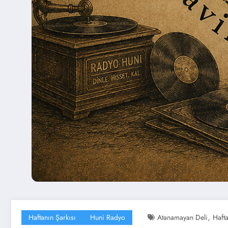
,
Haftanın Şarkısı
Huni Radyo
Atanamayan Deli
Hafta