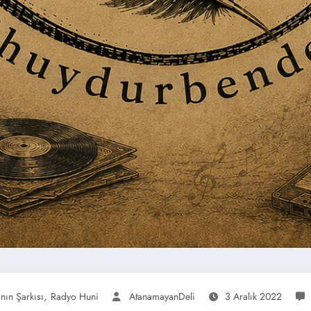
,
nın Şarkısı
Radyo Huni
AtanamayanDeli
3 Aralık 2022