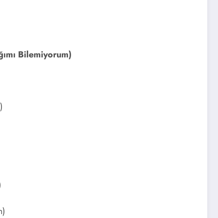
ğımı Bilemiyorum)
)
)
n)