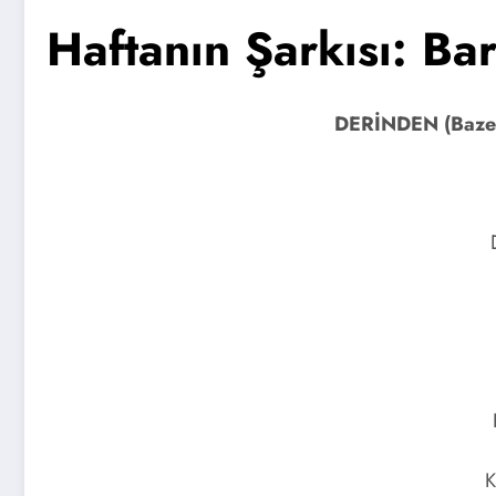
Haftanın Şarkısı: Ba
DERİNDEN (Bazen 
K