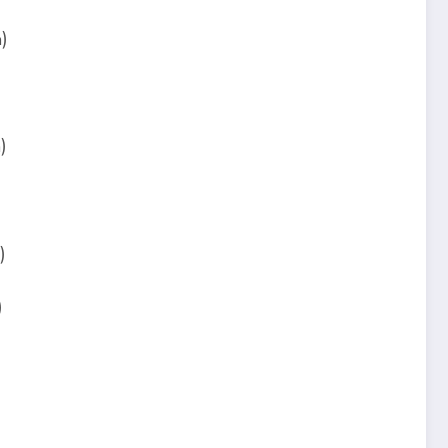
)
)
)
)