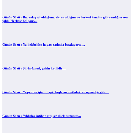
Günün Sözü : Bu, anlayışlı olduğum, alttan aldığım ve herkesi kendim gibi sandığım son
yıldı. Herkese bol şans…
Günün Sözü : Ya kelebekler hayatı tadında bırakıyorsa…
Günün Sözü : Şiirin öznesi, şairin katilidir…
Günün Sözü : Yaşıyoruz işte… Tıpkı kuşların mutluluktan uçmadığı gibi…
Günün Sözü : Yıldızlar intihar etti, siz dilek tuttunuz…