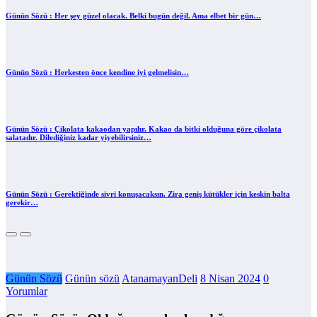
Günün Sözü : Her şey güzel olacak. Belki bugün değil. Ama elbet bir gün…
Günün Sözü : Herkesten önce kendine iyi gelmelisin…
Günün Sözü : Çikolata kakaodan yapılır. Kakao da bitki olduğuna göre çikolata
salatadır. Dilediğiniz kadar yiyebilirsiniz…
Günün Sözü : Gerektiğinde sivri konuşacaksın. Zira geniş kütükler için keskin balta
gerekir…
Günün Sözü
Günün sözü
AtanamayanDeli
8 Nisan 2024
0
Yorumlar