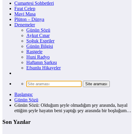
Cumartesi Sohbetleri
Fırat Celep
Mavi Masa
Plüton – Dünya
Denemeler
Günün Sözü
Aykut Çınar
Soğuk Espriler
Günün Bilgisi
Rastgele
Huni Radyo
Haftanın Şarkısı
Efsunlu Hikayeler
Başlangıç
Günün Sözü
Günün Sözü: Olduğum şeyle olmadığım şey arasında, hayal
ettiğim şeyle hayatın beni yaptığı şey arasında bir boşluğum…
Son Yazılar