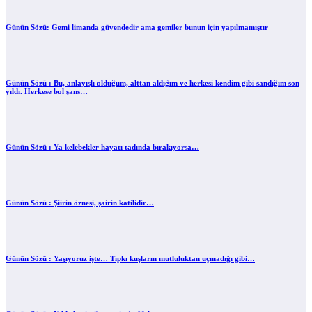
Günün Sözü: Gemi limanda güvendedir ama gemiler bunun için yapılmamıştır
Günün Sözü : Bu, anlayışlı olduğum, alttan aldığım ve herkesi kendim gibi sandığım son
yıldı. Herkese bol şans…
Günün Sözü : Ya kelebekler hayatı tadında bırakıyorsa…
Günün Sözü : Şiirin öznesi, şairin katilidir…
Günün Sözü : Yaşıyoruz işte… Tıpkı kuşların mutluluktan uçmadığı gibi…