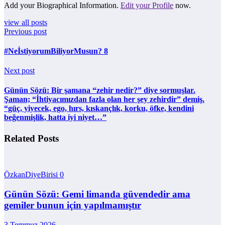
Add your Biographical Information.
Edit your Profile
now.
view all posts
Previous post
#NeİstiyorumBiliyorMusun? 8
Next post
Günün Sözü: Bir şamana “zehir nedir?” diye sormuşlar.
Şaman; “İhtiyacımızdan fazla olan her şey zehirdir” demiş.
“güç, yiyecek, ego, hırs, kıskançlık, korku, öfke, kendini
beğenmişlik, hatta iyi niyet…”
Related Posts
ÖzkanDiyeBirisi
0
Günün Sözü: Gemi limanda güvendedir ama
gemiler bunun için yapılmamıştır
3 Temmuz 2026