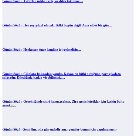
Günün Sözü : Yıldızlar intihar etti, siz dilek tuttunuz…
Günün Sözü : Her şey güzel olacak. Belki bugün değil. Ama elbet bir gün…
Günün Sözü : Herkesten önce kendine iyi gelmelisin…
Günün Sözü : Çikolata kakaodan yapılır. Kakao da bitki olduğuna göre çikolata
salatadır. Dilediğiniz kadar yiyebilirsiniz…
Günün Sözü : Gerektiğinde sivri konuşacaksın. Zira geniş kütükler için keskin balta
gerekir…
Günün Sözü: Gemi limanda güvendedir ama gemiler bunun için yapılmamıştır