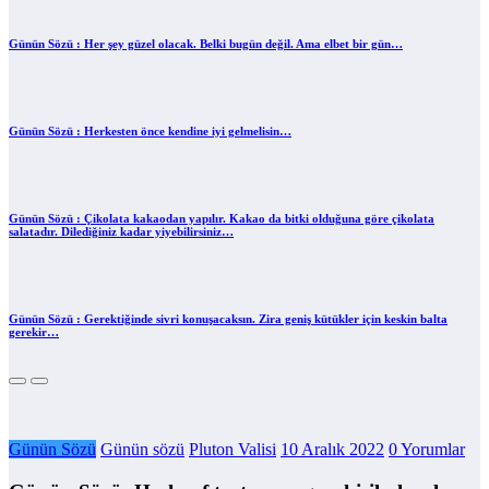
Günün Sözü : Her şey güzel olacak. Belki bugün değil. Ama elbet bir gün…
Günün Sözü : Herkesten önce kendine iyi gelmelisin…
Günün Sözü : Çikolata kakaodan yapılır. Kakao da bitki olduğuna göre çikolata
salatadır. Dilediğiniz kadar yiyebilirsiniz…
Günün Sözü : Gerektiğinde sivri konuşacaksın. Zira geniş kütükler için keskin balta
gerekir…
Günün Sözü
Günün sözü
Pluton Valisi
10 Aralık 2022
0 Yorumlar