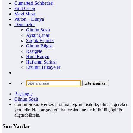
Cumartesi Sohbetleri
Fırat Celep
Mavi Masa
Plüton – Dünya
Denemeler
Günün Sözü
Aykut Çınar
Soğuk Espriler
Günün Bilgisi
Rastgele
Huni Radyo
Haftanın Şarkısı
Efsunlu Hikayeler
Başlangıç
Günün Sözü
Günün Sözü: Herkes fıtratına uygun kişilerle, olması gereken
yerdedir. Ne kargayı gül bahçesine, ne de bülbülü çöplüğe
alıştırabilirsin.
Son Yazılar