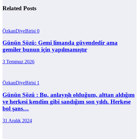
Related Posts
ÖzkanDiyeBirisi
0
Günün Sözü: Gemi limanda güvendedir ama
gemiler bunun için yapılmamıştır
3 Temmuz 2026
ÖzkanDiyeBirisi
1
Günün Sözü : Bu, anlayışlı olduğum, alttan aldığım
ve herkesi kendim gibi sandığım son yıldı. Herkese
bol şans…
31 Aralık 2024