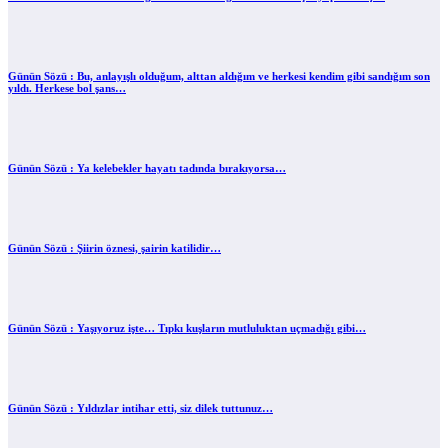
Günün Sözü : Bu, anlayışlı olduğum, alttan aldığım ve herkesi kendim gibi sandığım son
yıldı. Herkese bol şans…
Günün Sözü : Ya kelebekler hayatı tadında bırakıyorsa…
Günün Sözü : Şiirin öznesi, şairin katilidir…
Günün Sözü : Yaşıyoruz işte… Tıpkı kuşların mutluluktan uçmadığı gibi…
Günün Sözü : Yıldızlar intihar etti, siz dilek tuttunuz…