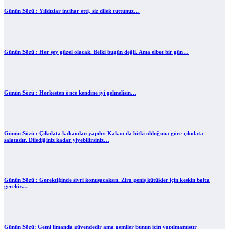
Günün Sözü : Yıldızlar intihar etti, siz dilek tuttunuz…
Günün Sözü : Her şey güzel olacak. Belki bugün değil. Ama elbet bir gün…
Günün Sözü : Herkesten önce kendine iyi gelmelisin…
Günün Sözü : Çikolata kakaodan yapılır. Kakao da bitki olduğuna göre çikolata
salatadır. Dilediğiniz kadar yiyebilirsiniz…
Günün Sözü : Gerektiğinde sivri konuşacaksın. Zira geniş kütükler için keskin balta
gerekir…
Günün Sözü: Gemi limanda güvendedir ama gemiler bunun için yapılmamıştır