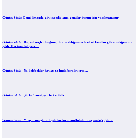
Günün Sözü: Gemi limanda güvendedir ama gemiler bunun için yapılmamıştır
Günün Sözü : Bu, anlayışlı olduğum, alttan aldığım ve herkesi kendim gibi sandığım son
yıldı. Herkese bol şans…
Günün Sözü : Ya kelebekler hayatı tadında bırakıyorsa…
Günün Sözü : Şiirin öznesi, şairin katilidir…
Günün Sözü : Yaşıyoruz işte… Tıpkı kuşların mutluluktan uçmadığı gibi…