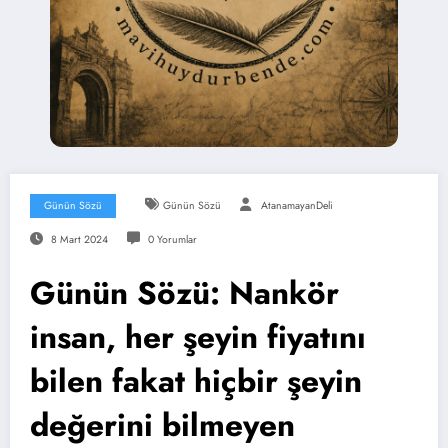
Günün Sözü
Günün Sözü
AtanamayanDeli
8 Mart 2024
0 Yorumlar
Günün Sözü: Nankör
insan, her şeyin fiyatını
bilen fakat hiçbir şeyin
değerini bilmeyen