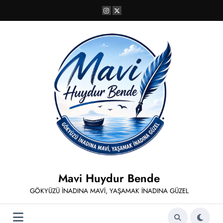
İçeriğe
atla
Mavi Huydur Bende
GÖKYÜZÜ İNADINA MAVİ, YAŞAMAK İNADINA GÜZEL