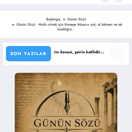
Başlangıç
Günün Sözü
Günün Sözü : Mutlu olmak için kimseye ihtiyacın yok; al kahveni ve tak
kulaklığını..
 : Şiirin öznesi, şairin katilidir…
Günün Sözü : Yaşıyoruz iş
SON YAZILAR