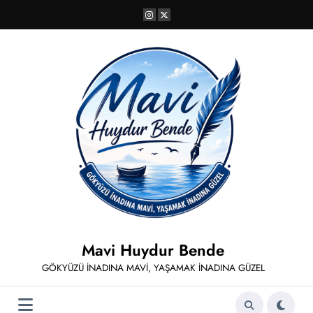
İçeriğe
atla
Mavi Huydur Bende
GÖKYÜZÜ İNADINA MAVİ, YAŞAMAK İNADINA GÜZEL