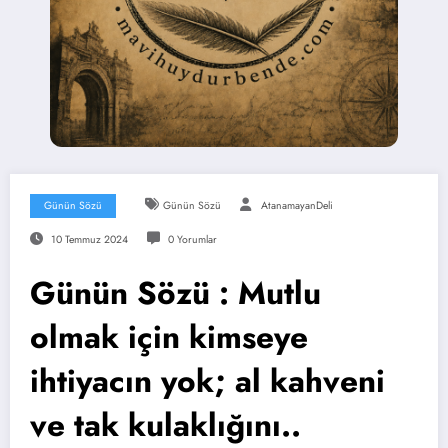
Günün Sözü
Günün Sözü
AtanamayanDeli
10 Temmuz 2024
0 Yorumlar
Günün Sözü : Mutlu
olmak için kimseye
ihtiyacın yok; al kahveni
ve tak kulaklığını..