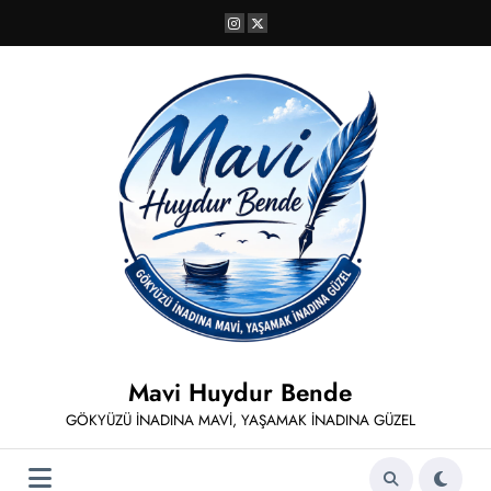
İçeriğe
atla
Mavi Huydur Bende
GÖKYÜZÜ İNADINA MAVİ, YAŞAMAK İNADINA GÜZEL