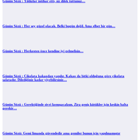
Günün Sözü : Yıldızlar intihar etti, siz dilek tuttunuz…
Günün Sözü : Her şey güzel olacak. Belki bugün değil. Ama elbet bir gün…
Günün Sözü : Herkesten önce kendine iyi gelmelisin…
Günün Sözü : Çikolata kakaodan yapılır. Kakao da bitki olduğuna göre çikolata
salatadır. Dilediğiniz kadar yiyebilirsiniz…
Günün Sözü : Gerektiğinde sivri konuşacaksın. Zira geniş kütükler için keskin balta
gerekir…
Günün Sözü: Gemi limanda güvendedir ama gemiler bunun için yapılmamıştır