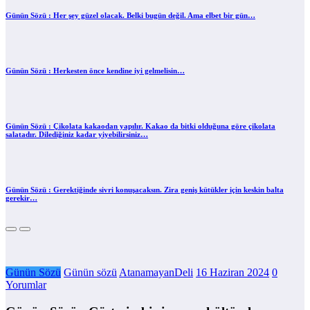
Günün Sözü : Her şey güzel olacak. Belki bugün değil. Ama elbet bir gün…
Günün Sözü : Herkesten önce kendine iyi gelmelisin…
Günün Sözü : Çikolata kakaodan yapılır. Kakao da bitki olduğuna göre çikolata
salatadır. Dilediğiniz kadar yiyebilirsiniz…
Günün Sözü : Gerektiğinde sivri konuşacaksın. Zira geniş kütükler için keskin balta
gerekir…
Günün Sözü
Günün sözü
AtanamayanDeli
16 Haziran 2024
0
Yorumlar