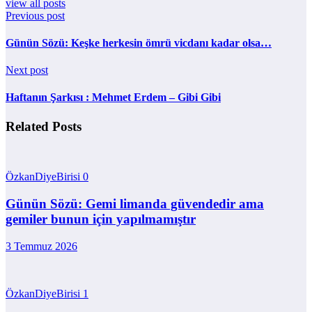
view all posts
Previous post
Günün Sözü: Keşke herkesin ömrü vicdanı kadar olsa…
Next post
Haftanın Şarkısı : Mehmet Erdem – Gibi Gibi
Related Posts
ÖzkanDiyeBirisi
0
Günün Sözü: Gemi limanda güvendedir ama
gemiler bunun için yapılmamıştır
3 Temmuz 2026
ÖzkanDiyeBirisi
1