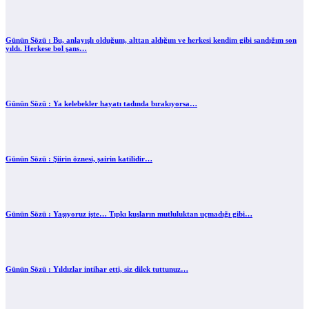
Günün Sözü : Bu, anlayışlı olduğum, alttan aldığım ve herkesi kendim gibi sandığım son
yıldı. Herkese bol şans…
Günün Sözü : Ya kelebekler hayatı tadında bırakıyorsa…
Günün Sözü : Şiirin öznesi, şairin katilidir…
Günün Sözü : Yaşıyoruz işte… Tıpkı kuşların mutluluktan uçmadığı gibi…
Günün Sözü : Yıldızlar intihar etti, siz dilek tuttunuz…