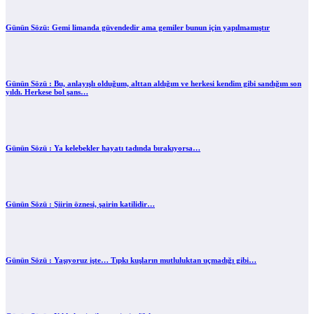
Günün Sözü: Gemi limanda güvendedir ama gemiler bunun için yapılmamıştır
Günün Sözü : Bu, anlayışlı olduğum, alttan aldığım ve herkesi kendim gibi sandığım son
yıldı. Herkese bol şans…
Günün Sözü : Ya kelebekler hayatı tadında bırakıyorsa…
Günün Sözü : Şiirin öznesi, şairin katilidir…
Günün Sözü : Yaşıyoruz işte… Tıpkı kuşların mutluluktan uçmadığı gibi…