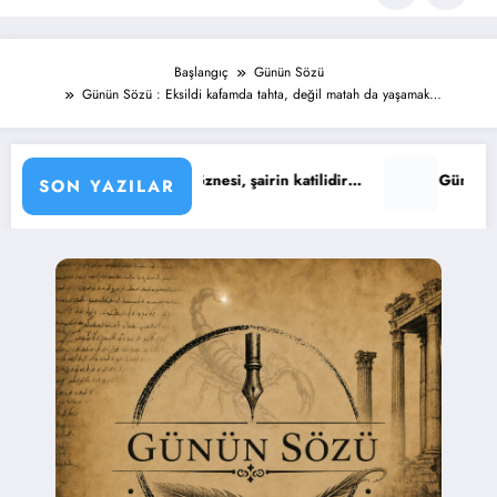
Başlangıç
Günün Sözü
Günün Sözü : Eksildi kafamda tahta, değil matah da yaşamak…
in öznesi, şairin katilidir…
Günün Sözü : Yaşıyoruz işte… Tı
SON YAZILAR