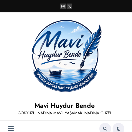
İçeriğe
atla
Mavi Huydur Bende
GÖKYÜZÜ İNADINA MAVİ, YAŞAMAK İNADINA GÜZEL