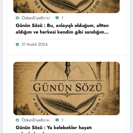
ÖzkanDiyeBirisi
1
Günün Sözü : Bu, anlayışlı olduğum, alttan
aldığım ve herkesi kendim gibi sandığım
son yıldı. Herkese bol şans…
31 Aralık 2024
ÖzkanDiyeBirisi
1
Günün Sözü : Ya kelebekler hayatı