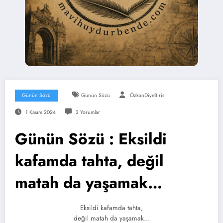
Günün Sözü
Günün Sözü
ÖzkanDiyeBirisi
1 Kasım 2024
3 Yorumlar
Günün Sözü : Eksildi
kafamda tahta, değil
matah da yaşamak…
Eksildi kafamda tahta,
değil matah da yaşamak…