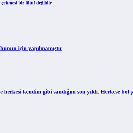
çekmesi bir lütuf değildir.
bunun için yapılmamıştır
e herkesi kendim gibi sandığım son yıldı. Herkese bol