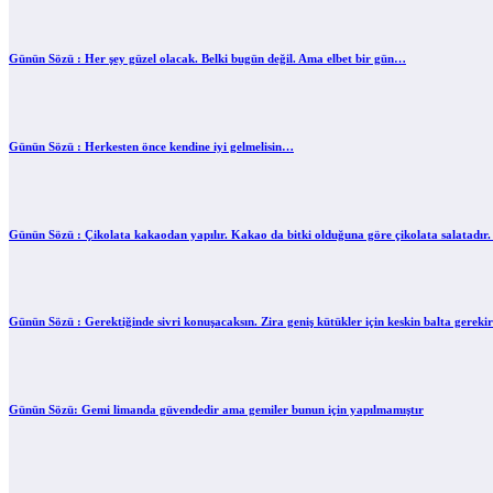
Günün Sözü : Her şey güzel olacak. Belki bugün değil. Ama elbet bir gün…
Günün Sözü : Herkesten önce kendine iyi gelmelisin…
Günün Sözü : Çikolata kakaodan yapılır. Kakao da bitki olduğuna göre çikolata salatadır. 
Günün Sözü : Gerektiğinde sivri konuşacaksın. Zira geniş kütükler için keskin balta gerek
Günün Sözü: Gemi limanda güvendedir ama gemiler bunun için yapılmamıştır