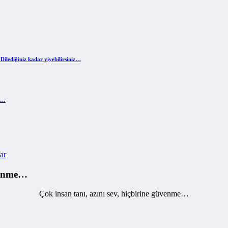
Dilediğiniz kadar yiyebilirsiniz…
ir…
ar
üvenme…
Çok insan tanı, azını sev, hiçbirine güvenme…