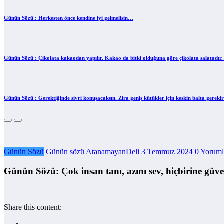
Günün Sözü : Herkesten önce kendine iyi gelmelisin…
Günün Sözü : Çikolata kakaodan yapılır. Kakao da bitki olduğuna göre çikolata salatadır. 
Günün Sözü : Gerektiğinde sivri konuşacaksın. Zira geniş kütükler için keskin balta gerek
Günün Sözü
Günün sözü
AtanamayanDeli
3 Temmuz 2024
0 Yoruml
Günün Sözü: Çok insan tanı, azını sev, hiçbirine g
Share this content: