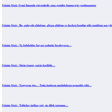
Günün Sözü: Gemi limanda güvendedir ama gemiler bunun için yapılmamıştır
Günün Sözü : Bu, anlayışlı olduğum, alttan aldığım ve herkesi kendim gibi sandığım son yı
Günün Sözü : Ya kelebekler hayatı tadında bırakıyorsa…
Günün Sözü : Şiirin öznesi, şairin katilidir…
Günün Sözü : Yaşıyoruz işte… Tıpkı kuşların mutluluktan uçmadığı gibi…
Günün Sözü : Yıldızlar intihar etti, siz dilek tuttunuz…