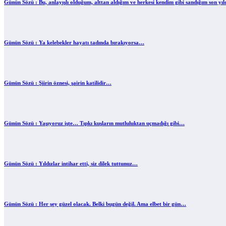
Günün Sözü : Bu, anlayışlı olduğum, alttan aldığım ve herkesi kendim gibi sandığım son yı
Günün Sözü : Ya kelebekler hayatı tadında bırakıyorsa…
Günün Sözü : Şiirin öznesi, şairin katilidir…
Günün Sözü : Yaşıyoruz işte… Tıpkı kuşların mutluluktan uçmadığı gibi…
Günün Sözü : Yıldızlar intihar etti, siz dilek tuttunuz…
Günün Sözü : Her şey güzel olacak. Belki bugün değil. Ama elbet bir gün…