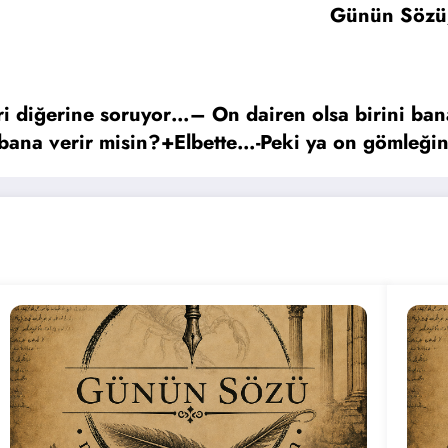
Günün Sözü/G
ri diğerine soruyor…– On dairen olsa birini ban
bana verir misin?+Elbette…-Peki ya on gömleğin
elinde olmayana cömerttir.”