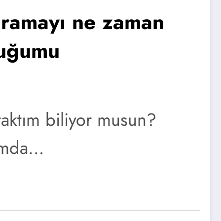
aramayı ne zaman
duğumu
aktım biliyor musun?
ımda…