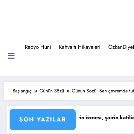
Radyo Huni
Kahvaltı Hikayeleri
ÖzkanDiyeB
Başlangıç
Günün Sözü
Günün Sözü: Ben çevremde tut
Günün Sözü : Yaşıyoruz işte… Tıpkı kuşların mutlul
G
SON YAZILAR