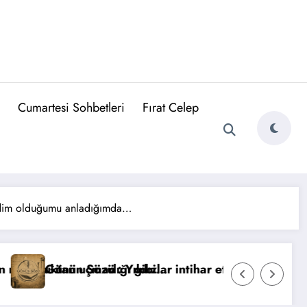
Cumartesi Sohbetleri
Fırat Celep
endim olduğumu anladığımda…
n Sözü : Her şey güzel olacak. Belki bugün değil. Am
Günün S