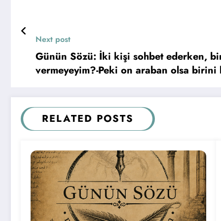
Next post
Günün Sözü: İki kişi sohbet ederken, bi
vermeyeyim?-Peki on araban olsa birini 
Niçin?+Çünkü on gömleğim var… “İnsan 
RELATED POSTS