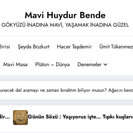
Mavi Huydur Bende
GÖKYÜZÜ İNADINA MAVİ, YAŞAMAK İNADINA GÜZEL
irisi
Şeyda Bozkurt
Hacer Taşdemir
Ümit Tükenmez
Mavi Masa
Plüton – Dünya
Denemeler
unacak dal aramayı ne zaman bıraktım biliyor musun? Ağacın k
uktan uçmadığı gibi…
ünün Sözü : Yıldızlar intihar etti, siz dilek tuttunuz…
Günü