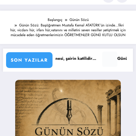
Başlangıç
Günün Sözü
Günün Sözü: Başöğretmen Mustafa Kemal ATATÜRK’ün izinde…fikri
hür, vicdanı hür, irfanı hür,vatanını ve milletini seven nesiller yetiştirmek için
mücadele eden öğretmenlerimizin ÖĞRETMENLER GÜNÜ KUTLU OLSUN
n öznesi, şairin katilidir…
Günün Sözü : Yaşıyoruz işte… Tıp
SON YAZILAR