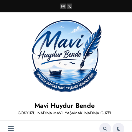
İçeriğe
atla
Mavi Huydur Bende
GÖKYÜZÜ İNADINA MAVİ, YAŞAMAK İNADINA GÜZEL