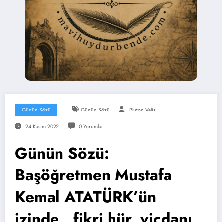
Günün Sözü
Günün Sözü
Pluton Valisi
24 Kasım 2022
0 Yorumlar
Günün Sözü:
Başöğretmen Mustafa
Kemal ATATÜRK’ün
izinde…fikri hür, vicdanı