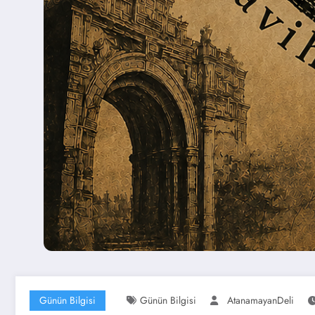
Günün Bilgisi
Günün Bilgisi
AtanamayanDeli