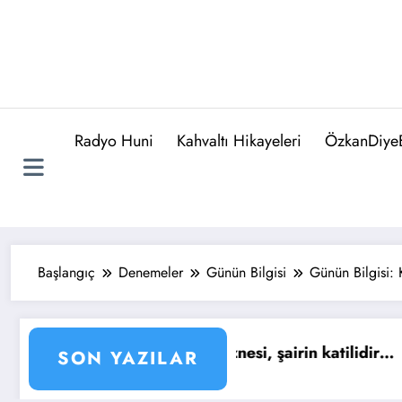
Radyo Huni
Kahvaltı Hikayeleri
ÖzkanDiyeB
Başlangıç
Denemeler
Günün Bilgisi
Günün Bilgisi:
ünün Sözü : Yaşıyoruz işte… Tıpkı kuşların mutlulukt
Günün
SON YAZILAR