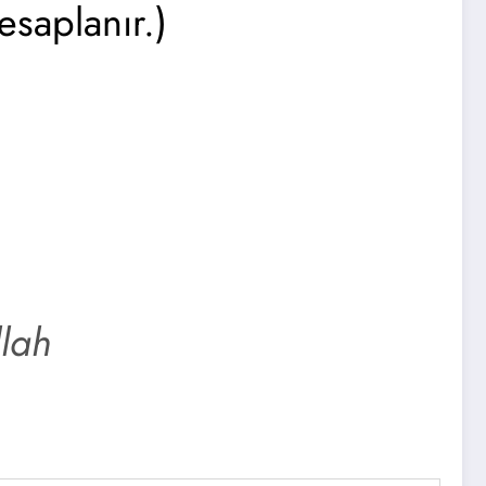
esaplanır.)
llah