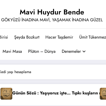
Mavi Huydur Bende
GÖKYÜZÜ İNADINA MAVİ, YAŞAMAK İNADINA GÜZEL
irisi
Şeyda Bozkurt
Hacer Taşdemir
Ümit Tükenmez
Mavi Masa
Plüton – Dünya
Denemeler
 Kedi yaşı hesaplama
an uçmadığı gibi…
 Sözü : Yıldızlar intihar etti, siz dilek tuttunuz…
Günün Sö