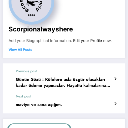
Scorpionalwayshere
Add your Biographical Information.
Edit your Profile
now.
View All Posts
Previous post
Günün Sözü : Kölelere asla özgür olacakları
kadar ödeme yapmazlar. Hayatta kalmalarına
yetecek kadarını verirler ki çalışmaya devam
Next post
etsinler…
maviye ve sana aşığım.