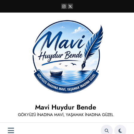
İçeriğe
atla
Mavi Huydur Bende
GÖKYÜZÜ İNADINA MAVİ, YAŞAMAK İNADINA GÜZEL