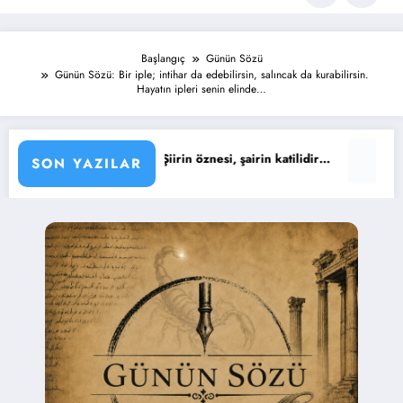
Başlangıç
Günün Sözü
Günün Sözü: Bir iple; intihar da edebilirsin, salıncak da kurabilirsin.
Hayatın ipleri senin elinde…
özü : Şiirin öznesi, şairin katilidir…
Günün Sözü : Yaşıyoruz
SON YAZILAR