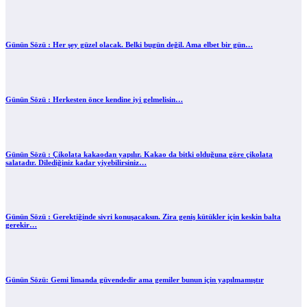
Günün Sözü : Her şey güzel olacak. Belki bugün değil. Ama elbet bir gün…
Günün Sözü : Herkesten önce kendine iyi gelmelisin…
Günün Sözü : Çikolata kakaodan yapılır. Kakao da bitki olduğuna göre çikolata
salatadır. Dilediğiniz kadar yiyebilirsiniz…
Günün Sözü : Gerektiğinde sivri konuşacaksın. Zira geniş kütükler için keskin balta
gerekir…
Günün Sözü: Gemi limanda güvendedir ama gemiler bunun için yapılmamıştır