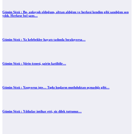
Günün Sözü : Bu, anlayışlı olduğum, alttan aldığım ve herkesi kendim gibi sandığım son
yıldı. Herkese bol şans…
Günün Sözü : Ya kelebekler hayatı tadında bırakıyorsa…
Günün Sözü : Şiirin öznesi, şairin katilidir…
Günün Sözü : Yaşıyoruz işte… Tıpkı kuşların mutluluktan uçmadığı gibi…
Günün Sözü : Yıldızlar intihar etti, siz dilek tuttunuz…