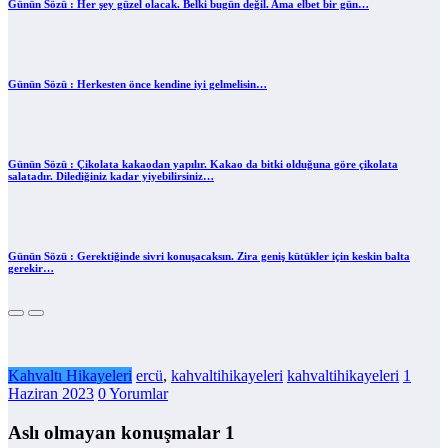
Günün Sözü : Her şey güzel olacak. Belki bugün değil. Ama elbet bir gün…
Günün Sözü : Herkesten önce kendine iyi gelmelisin…
Günün Sözü : Çikolata kakaodan yapılır. Kakao da bitki olduğuna göre çikolata
salatadır. Dilediğiniz kadar yiyebilirsiniz…
Günün Sözü : Gerektiğinde sivri konuşacaksın. Zira geniş kütükler için keskin balta
gerekir…
Kahvaltı Hikayeleri
ercü
,
kahvaltihikayeleri
kahvaltihikayeleri
1
Haziran 2023
0 Yorumlar
Aslı olmayan konuşmalar 1