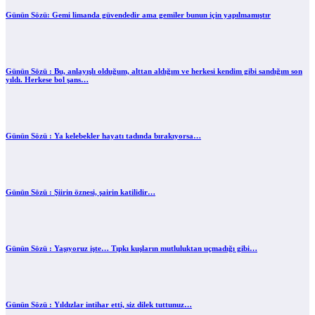
Günün Sözü: Gemi limanda güvendedir ama gemiler bunun için yapılmamıştır
Günün Sözü : Bu, anlayışlı olduğum, alttan aldığım ve herkesi kendim gibi sandığım son
yıldı. Herkese bol şans…
Günün Sözü : Ya kelebekler hayatı tadında bırakıyorsa…
Günün Sözü : Şiirin öznesi, şairin katilidir…
Günün Sözü : Yaşıyoruz işte… Tıpkı kuşların mutluluktan uçmadığı gibi…
Günün Sözü : Yıldızlar intihar etti, siz dilek tuttunuz…